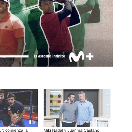
ur: comienza la
Miki Nadal y Juanma Castaño