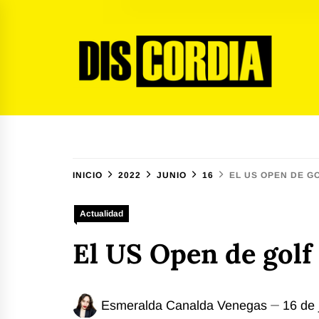
Ir
al
contenido
Discordia Magazine
El arte del desacuerdo
INICIO
2022
JUNIO
16
EL US OPEN DE G
Actualidad
El US Open de golf
Esmeralda Canalda Venegas
16 de 