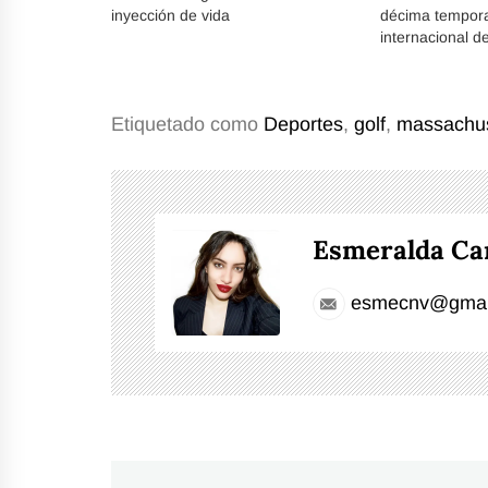
inyección de vida
décima tempora
internacional de
Etiquetado como
Deportes
,
golf
,
massachus
Esmeralda Ca
esmecnv@gmai