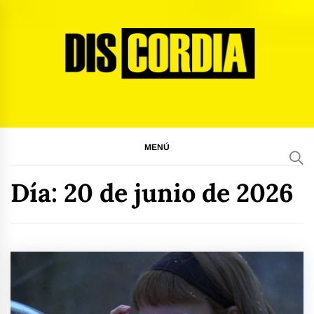
Ir
al
contenido
Discordia Magazine
El arte del desacuerdo
MENÚ
Día:
20 de junio de 2026