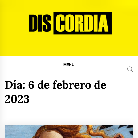
Ir
al
contenido
Discordia Magazine
El arte del desacuerdo
MENÚ
Día:
6 de febrero de
2023