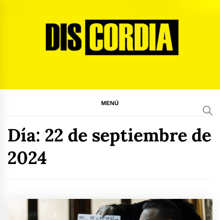
Ir
al
contenido
Discordia Magazine
El arte del desacuerdo
MENÚ
Día:
22 de septiembre de
2024