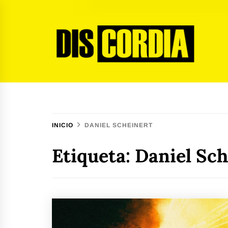
Ir
al
contenido
Discordia Magazine
El arte del desacuerdo
INICIO
DANIEL SCHEINERT
Etiqueta:
Daniel Sch