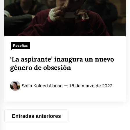
Reseñas
‘La aspirante’ inaugura un nuevo
género de obsesión
Sofía Kofoed Alonso
18 de marzo de 2022
Navegación
Entradas anteriores
de