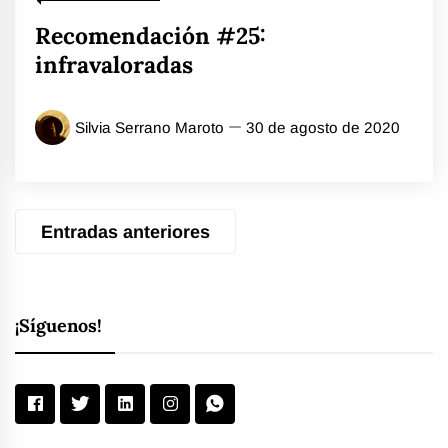
Recomendación #25:
infravaloradas
Silvia Serrano Maroto
30 de agosto de 2020
Navegación
Entradas anteriores
de
entradas
¡Síguenos!