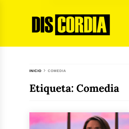
Ir
al
contenido
Discordia Magazine
El arte del desacuerdo
INICIO
COMEDIA
Etiqueta:
Comedia