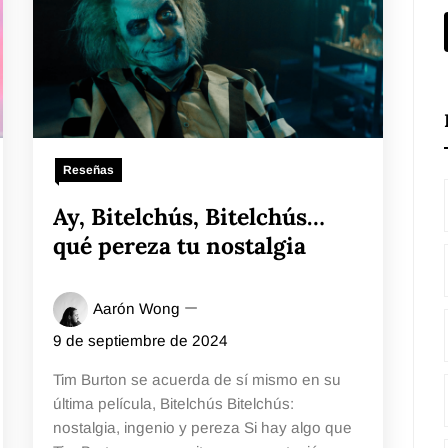
Reseñas
Ay, Bitelchús, Bitelchús…
qué pereza tu nostalgia
Aarón Wong
9 de septiembre de 2024
Tim Burton se acuerda de sí mismo en su
última película, Bitelchús Bitelchús:
nostalgia, ingenio y pereza Si hay algo que