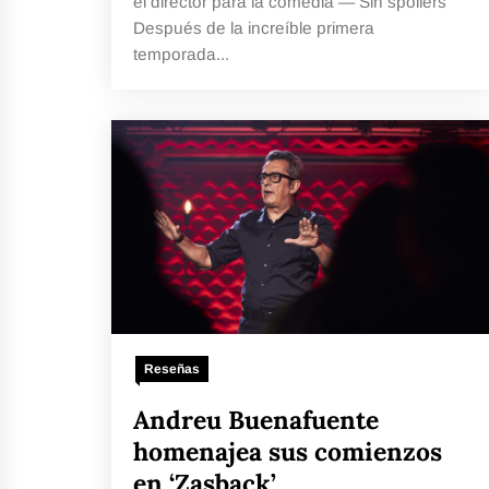
el director para la comedia — Sin spoilers
Después de la increíble primera
temporada...
Reseñas
Andreu Buenafuente
homenajea sus comienzos
en ‘Zasback’