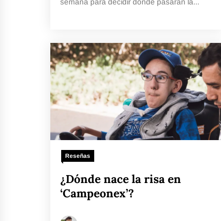
semana para decidir dónde pasarán la...
Reseñas
¿Dónde nace la risa en
‘Campeonex’?