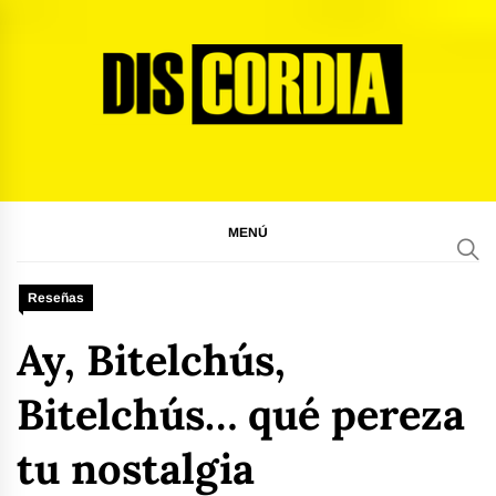
Ir
al
contenido
Discordia Magazine
El arte del desacuerdo
MENÚ
Reseñas
Ay, Bitelchús,
Bitelchús… qué pereza
tu nostalgia