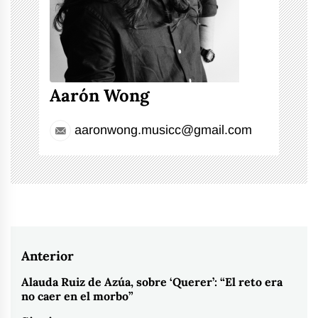
Aarón Wong
aaronwong.musicc@gmail.com
Navegación
Anterior
de
Alauda Ruiz de Azúa, sobre ‘Querer’: “El reto era
Entrada
no caer en el morbo”
entradas
anterior: