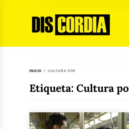
Ir
al
contenido
Discordia Magazine
El arte del desacuerdo
INICIO
CULTURA POP
Etiqueta:
Cultura p