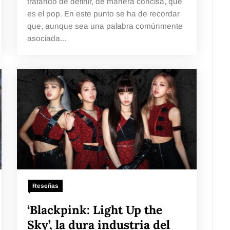
tratando de definir, de manera concisa, qué
es el pop. En este punto se ha de recordar
que, aunque sea una palabra comúnmente
asociada...
Reseñas
‘Blackpink: Light Up the
Sky’, la dura industria del