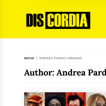
Ir
al
contenido
Discordia Magazine
El arte del desacuerdo
INICIO
ANDREA PARDO LORENZO
Author: Andrea Par