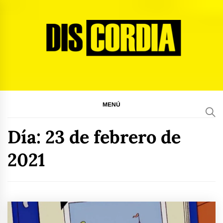
Ir
al
contenido
Discordia Magazine
El arte del desacuerdo
MENÚ
Día:
23 de febrero de
2021