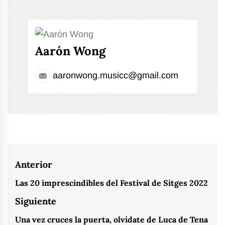
Aarón Wong
aaronwong.musicc@gmail.com
Navegación
Anterior
de
Las 20 imprescindibles del Festival de Sitges 2022
Entrada
entradas
anterior:
Siguiente
Una vez cruces la puerta, olvídate de Luca de Tena
Entrada