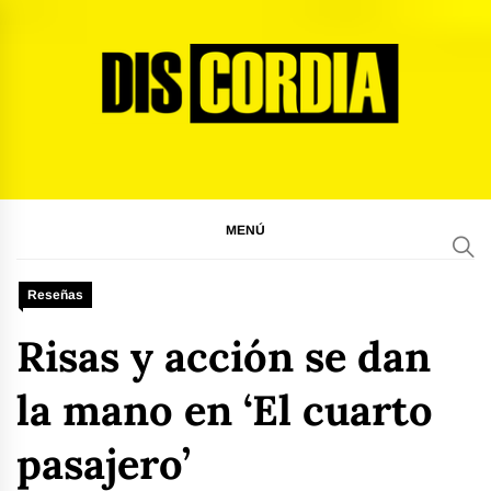
Ir
al
contenido
Discordia Magazine
El arte del desacuerdo
MENÚ
Reseñas
Risas y acción se dan
la mano en ‘El cuarto
pasajero’