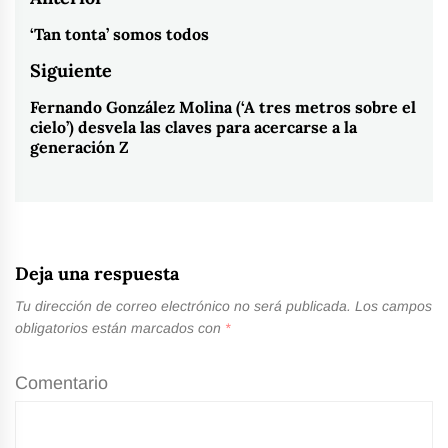
Navegación
de
‘Tan tonta’ somos todos
Entrada
entradas
anterior:
Siguiente
Fernando González Molina (‘A tres metros sobre el
Entrada
cielo’) desvela las claves para acercarse a la
siguiente:
generación Z
Deja una respuesta
Tu dirección de correo electrónico no será publicada.
Los campos
obligatorios están marcados con
*
Comentario