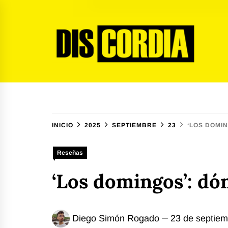
Ir
al
contenido
Discordia Magazine
El arte del desacuerdo
INICIO
2025
SEPTIEMBRE
23
‘LOS DOMI
Reseñas
‘Los domingos’: dó
Diego Simón Rogado
23 de septie