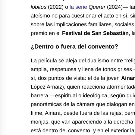
lobitos
(2022) o
la serie
Querer
(2024)— lan
ateísmo no para cuestionar el acto en sí, s
sobre las implicaciones familiares, sociales
premio en el
Festival de San Sebastián
, 
¿Dentro o fuera del convento?
La película se aleja del dualismo entre “relig
amplia, respetuosa y llena de tonos grises 
sí, dos puntos de vista: el de la joven
Aina
López Arnaiz), quien reacciona atormentada
barrera —espiritual o ideológica, según qu
panorámicas de la cámara que dialogan entre
filme. Ainara, desde fuera de las rejas, pe
monjas, que van apareciendo a la derecha d
está dentro del convento, y en el exterior l