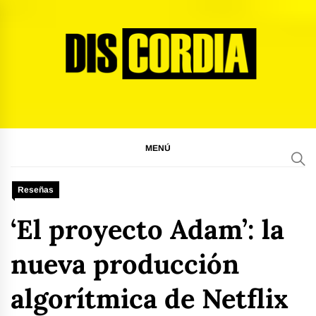
Ir
al
contenido
Discordia Magazine
El arte del desacuerdo
MENÚ
Reseñas
‘El proyecto Adam’: la
nueva producción
algorítmica de Netflix