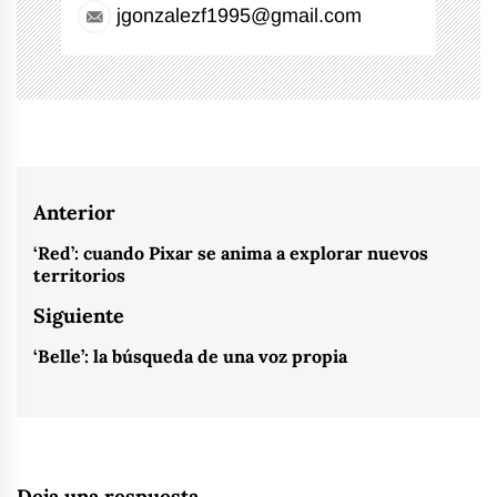
jgonzalezf1995@gmail.com
Navegación
Anterior
de
‘Red’: cuando Pixar se anima a explorar nuevos
Entrada
territorios
entradas
anterior:
Siguiente
‘Belle’: la búsqueda de una voz propia
Entrada
siguiente:
Deja una respuesta