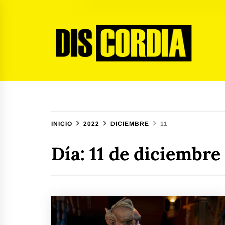
Ir
al
contenido
Discordia Magazine
El arte del desacuerdo
INICIO
2022
DICIEMBRE
11
Día:
11 de diciembre