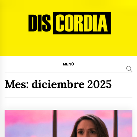
Ir
al
contenido
Discordia Magazine
El arte del desacuerdo
MENÚ
Mes:
diciembre 2025