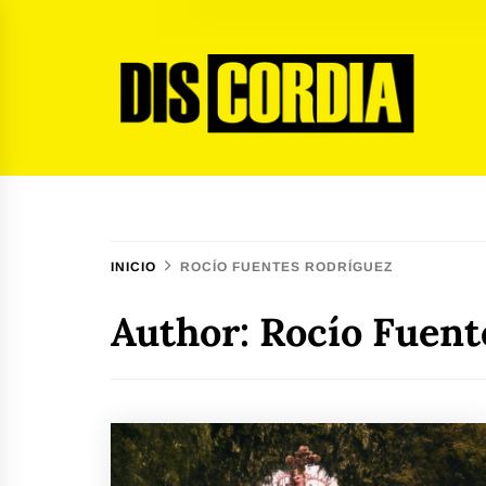
Ir
al
contenido
Discordia Magazine
El arte del desacuerdo
INICIO
ROCÍO FUENTES RODRÍGUEZ
Author: Rocío Fuent