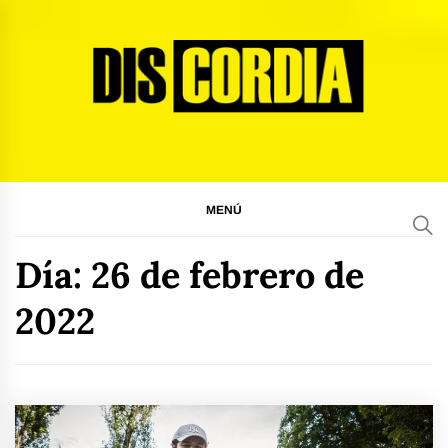
Ir
al
contenido
Discordia Magazine
El arte del desacuerdo
MENÚ
Día:
26 de febrero de
2022