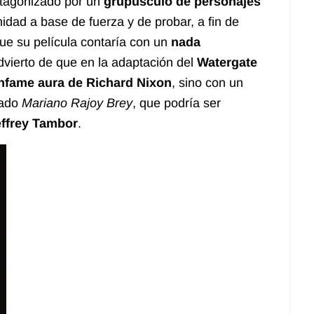
otagonizado por un
grupúsculo de personajes
dad a base de fuerza y de probar, a fin de
ue su película contaría con un
nada
advierto de que en la adaptación del
Watergate
infame aura de Richard Nixon
, sino con un
mado
Mariano Rajoy Brey
, que podría ser
ffrey Tambor
.