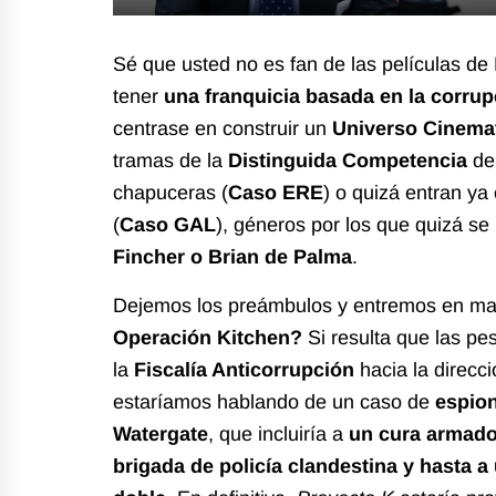
Sé que usted no es fan de las películas de
tener
una franquicia basada en la corru
centrase en construir un
Universo Cinemat
tramas de la
Distinguida Competencia
de 
chapuceras (
Caso ERE
) o quizá entran ya 
(
Caso GAL
), géneros por los que quizá s
Fincher o Brian de Palma
.
Dejemos los preámbulos y entremos en ma
Operación Kitchen?
Si resulta que las pe
la
Fiscalía Anticorrupción
hacia la direcci
estaríamos hablando de un caso de
espion
Watergate
, que incluiría a
un cura armado
brigada de policía clandestina y hasta 