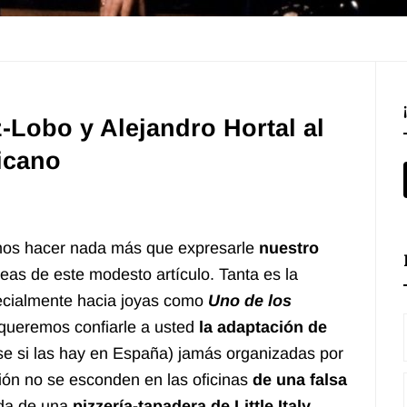
Lobo y Alejandro Hortal al
icano
mos hacer nada más que expresarle
nuestro
eas de este modesto artículo. Tanta es la
pecialmente hacia joyas como
Uno de los
queremos confiarle a usted
la adaptación de
ese si las hay en España) jamás organizadas por
ión no se esconden en las oficinas
de una falsa
nda de una
pizzería-tapadera de Little Italy
,