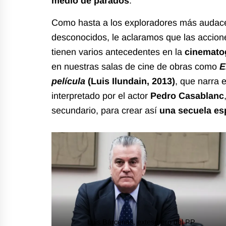
medio de parados
.
Como hasta a los exploradores más audaces
desconocidos, le aclaramos que las accion
tienen varios antecedentes en la
cinematog
en nuestras salas de cine de obras como
E
película
(Luis Ilundain, 2013)
, que narra 
interpretado por el actor
Pedro Casablanc
secundario, para crear así
una secuela esp
Luis Bárcenas, extesorero del PP