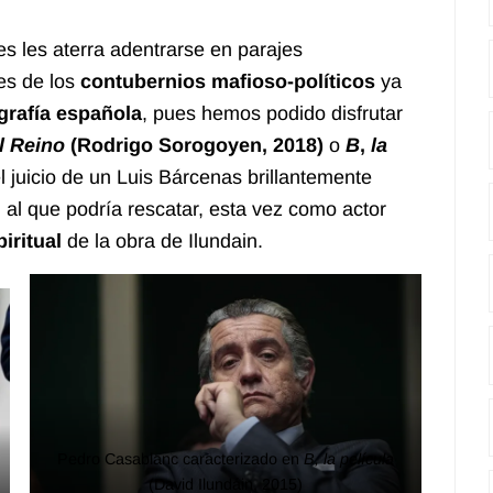
 les aterra adentrarse en parajes
es de los
contubernios mafioso-políticos
ya
rafía española
, pues hemos podido disfrutar
l Reino
(Rodrigo Sorogoyen, 2018)
o
B
,
la
el juicio de un Luis Bárcenas brillantemente
, al que podría rescatar, esta vez como actor
iritual
de la obra de Ilundain.
Pedro Casablanc caracterizado en
B, la película
(David Ilundáin, 2015)