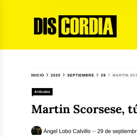
Ir
al
contenido
Discordia Magazine
El arte del desacuerdo
INICIO
2020
SEPTIEMBRE
29
MARTIN SCO
Artículos
Martin Scorsese, tú
Ángel Lobo Calvillo
29 de septiemb