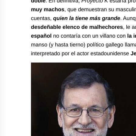
doble
. En definitiva,
Proyecto K
estaría pr
muy machos
, que demuestran su masculini
cuentas,
quien la tiene más grande
. Aunq
desdeñable elenco de malhechores
, le 
español
no contaría con un villano con
la 
manso (y hasta tierno) político gallego lla
interpretado por el actor estadounidense
Je