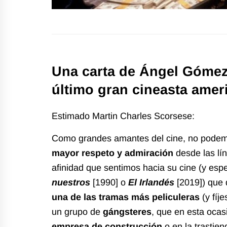
Una carta de Ángel Gómez-
último gran cineasta amer
Estimado Martin Charles Scorsese:
Como grandes amantes del cine, no pode
mayor respeto y admiración
desde las lín
afinidad que sentimos hacia su cine (y es
nuestros
[1990] o
El Irlandés
[2019]) que 
una de las tramas más peliculeras
(y fíj
un grupo de
gángsteres
, que en esta ocas
empresa de construcción
o en la trastie