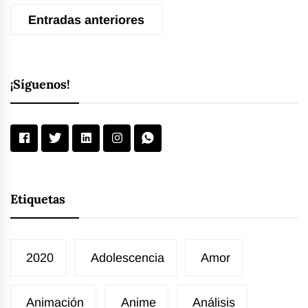
Navegación
Entradas anteriores
de
entradas
¡Síguenos!
Etiquetas
2020
Adolescencia
Amor
Animación
Anime
Análisis