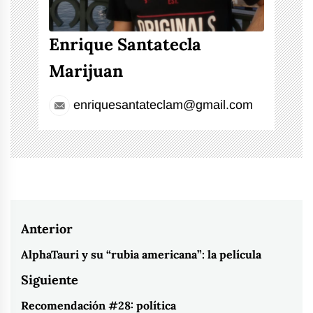
Enrique Santatecla
Marijuan
enriquesantateclam@gmail.com
Navegación
Anterior
de
AlphaTauri y su “rubia americana”: la película
Entrada
entradas
anterior:
Siguiente
Recomendación #28: política
Entrada