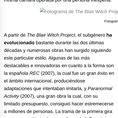
misma cámara operada por una persona inexperta.
Fotogra
A partir de
The Blair Witch Project
, el subgénero
ha
evolucionado
bastante durante las dos últimas
décadas y numerosas obras han surgido siguiendo
este particular estilo. Algunas de las más
destacables e innovadoras en cuanto a la forma son
la española
REC
(2007), la cual fue un gran éxito en
el ámbito internacional, produciéndose
adaptaciones que intentaban imitarla, y
Paranormal
Activity
(2007), una gran obra la cual, con su
limitado presupuesto, consiguió hacer estremecerse
a millones de personas. La trama de la primera gira