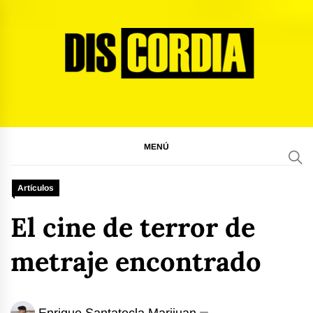
Ir
al
contenido
Discordia Magazine
El arte del desacuerdo
MENÚ
Artículos
El cine de terror de
metraje encontrado
Enrique Santatecla Marijuan