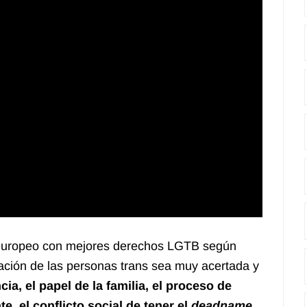
s europeo con mejores derechos LGTB
según
tación de las personas trans sea muy acertada y
ncia
, el papel de la familia, el proceso de
e, el conflicto social de tener el
deadname