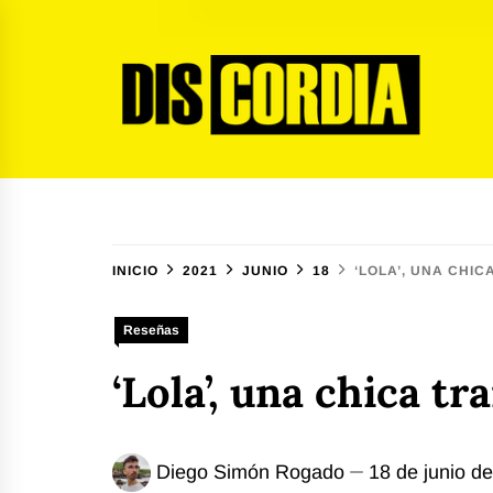
Ir
al
contenido
Discordia Magazine
El arte del desacuerdo
INICIO
2021
JUNIO
18
‘LOLA’, UNA CHI
Reseñas
‘Lola’, una chica t
Diego Simón Rogado
18 de junio d