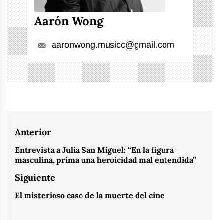
Aarón Wong
aaronwong.musicc@gmail.com
Navegación
Anterior
de
Entrevista a Julia San Miguel: “En la figura
Entrada
masculina, prima una heroicidad mal entendida”
entradas
anterior:
Siguiente
El misterioso caso de la muerte del cine
Entrada
siguiente: