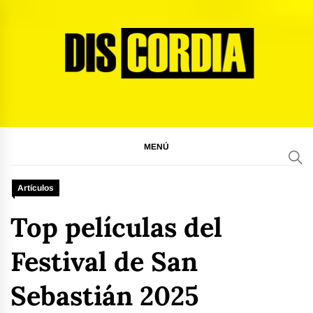
Ir
al
contenido
Discordia Magazine
El arte del desacuerdo
MENÚ
Artículos
Top películas del
Festival de San
Sebastián 2025