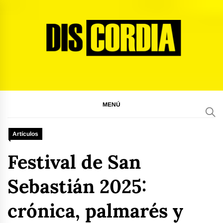
Ir
al
contenido
Discordia Magazine
El arte del desacuerdo
MENÚ
Artículos
Festival de San
Sebastián 2025:
crónica, palmarés y