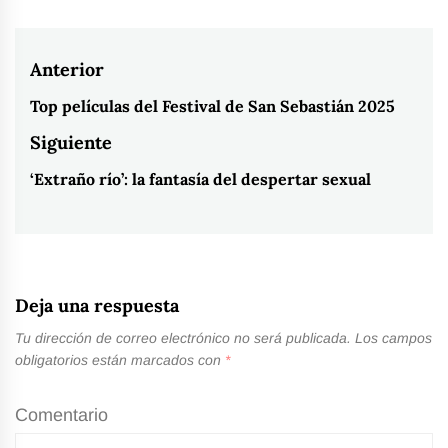
Navegación
Anterior
de
Top películas del Festival de San Sebastián 2025
Entrada
entradas
anterior:
Siguiente
‘Extraño río’: la fantasía del despertar sexual
Entrada
siguiente:
Deja una respuesta
Tu dirección de correo electrónico no será publicada.
Los campos
obligatorios están marcados con
*
Comentario