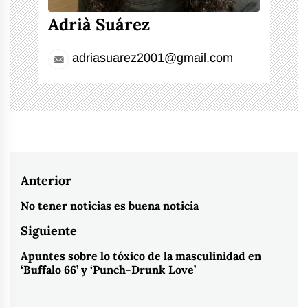
Adrià Suárez
adriasuarez2001@gmail.com
Navegación
Anterior
de
No tener noticias es buena noticia
Entrada
entradas
anterior:
Siguiente
Apuntes sobre lo tóxico de la masculinidad en
Entrada
‘Buffalo 66’ y ‘Punch-Drunk Love’
siguiente: