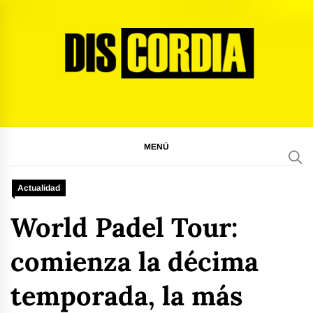
Ir
al
contenido
Discordia Magazine
El arte del desacuerdo
MENÚ
Actualidad
World Padel Tour:
comienza la décima
temporada, la más