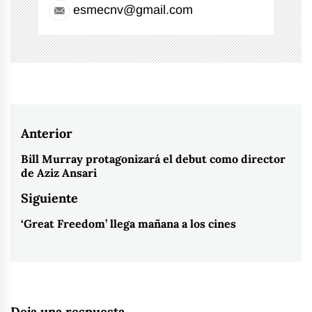
esmecnv@gmail.com
Navegación
Anterior
de
Bill Murray protagonizará el debut como director
Entrada
de Aziz Ansari
entradas
anterior:
Siguiente
‘Great Freedom’ llega mañana a los cines
Entrada
siguiente:
Deja una respuesta