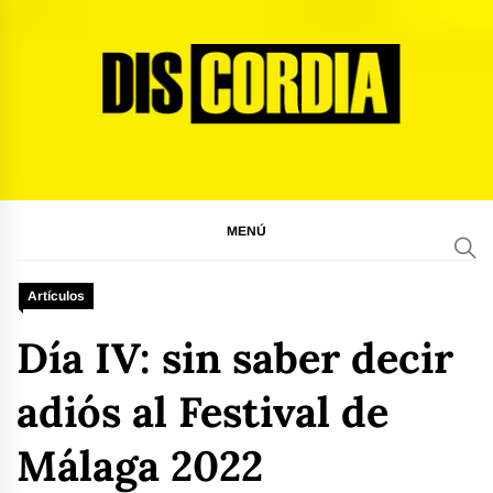
Ir
al
contenido
Discordia Magazine
El arte del desacuerdo
MENÚ
Artículos
Día IV: sin saber decir
adiós al Festival de
Málaga 2022