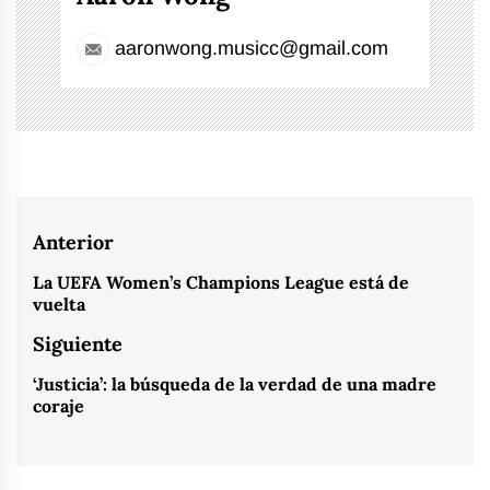
aaronwong.musicc@gmail.com
Navegación
Anterior
de
La UEFA Women’s Champions League está de
Entrada
vuelta
entradas
anterior:
Siguiente
‘Justicia’: la búsqueda de la verdad de una madre
Entrada
coraje
siguiente: